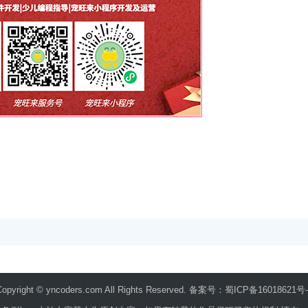
Copyright ©
yncoders.com
All Rights Reserved. 备案号：
蜀ICP备16018621号-