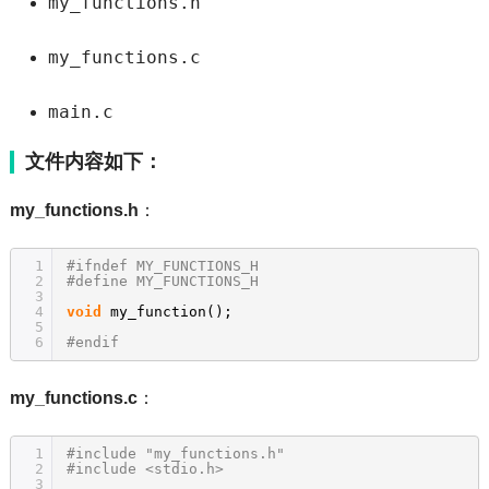
my_functions.h
my_functions.c
main.c
文件内容如下：
my_functions.h
：
1
#ifndef MY_FUNCTIONS_H
2
#define MY_FUNCTIONS_H
3
4
void
my_function();
5
6
#endif
my_functions.c
：
1
#include "my_functions.h"
2
#include <stdio.h>
3