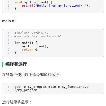
4
void
my_function() {
5
printf
(
"Hello from my_function!\n"
);
6
}
main.c
：
1
#include <stdio.h>
2
#include "my_functions.h"
3
4
int
main() {
5
my_function();
6
return
0;
7
}
编译和运行
在终端中使用以下命令编译和运行：
1
gcc -o my_program main.c my_functions.c
2
./my_program
运行结果将显示：