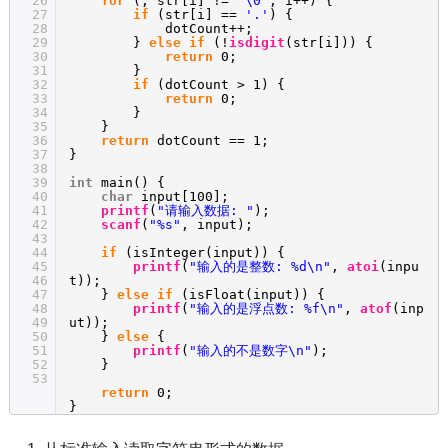
26
for
(; str[i] !=
'\0'
; i++) {
27
if
(str[i] ==
'.'
) {
28
dotCount++;
29
}
else
if
(!
isdigit
(str[i])) {
30
return
0;
31
}
32
if
(dotCount > 1) {
33
return
0;
34
}
35
}
36
return
dotCount == 1;
37
}
38
39
int
main() {
40
char
input[100];
41
printf
(
"请输入数据: "
);
42
scanf
(
"%s"
, input);
43
44
if
(isInteger(input)) {
45
printf
(
"输入的是整数: %d\n"
,
atoi
(inpu
46
t));
47
}
else
if
(isFloat(input)) {
48
printf
(
"输入的是浮点数: %f\n"
,
atof
(inp
49
ut));
50
}
else
{
51
printf
(
"输入的不是数字\n"
);
52
}
53
return
0;
}