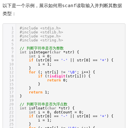
scanf
以下是一个示例，展示如何用
读取输入并判断其数据
类型：
1
#include <stdio.h>
2
#include <stdlib.h>
3
#include <ctype.h>
4
#include <string.h>
5
6
// 判断字符串是否为整数
7
int
isInteger(
char
*str) {
8
int
i = 0;
9
if
(str[0] ==
'-'
|| str[0] ==
'+'
) {
10
i = 1;
11
}
12
for
(; str[i] !=
'\0'
; i++) {
13
if
(!
isdigit
(str[i])) {
14
return
0;
15
}
16
}
17
return
1;
18
}
19
20
// 判断字符串是否为浮点数
21
int
isFloat(
char
*str) {
22
int
i = 0, dotCount = 0;
23
if
(str[0] ==
'-'
|| str[0] ==
'+'
) {
24
i = 1;
25
}