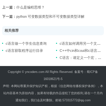
上一篇：
什么是编程思维？
下一篇：
python 可变数据类型和不可变数据类型详解
相关推荐
c语言做一个学生信息查询
c语言如何调用另一个文件里的函数
c语言获取程序运行目录
C++中cin和cout和c语言的什么一样
C语言：请定义一个宏，求两个数的最大值
Copyright ©
yncoders.com
All Rights Reserved. 备案号：
蜀ICP备
16018621号-5
声明: 本网站尊重并保护知识产权，根据《信息网络传播权保护条例》，本
站内容基本为原创内容，如果有转载的作品侵犯了您的权利,请在一个月内
通知我们，我们会及时删除。邮箱:573315772@qq.com